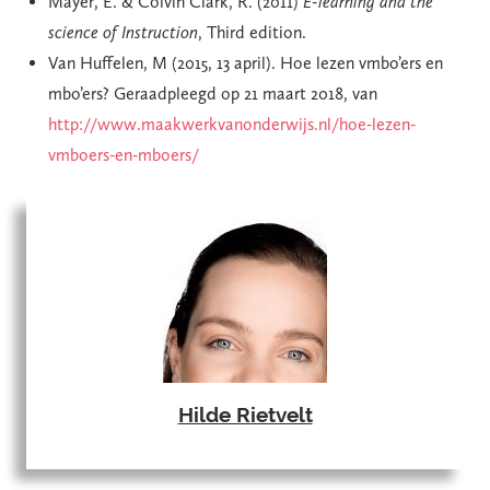
Mayer, E. & Colvin Clark, R. (2011)
E-learning and the
science of Instruction
, Third edition.
Van Huffelen, M (2015, 13 april). Hoe lezen vmbo’ers en
mbo’ers?
Geraadpleegd op 21 maart 2018, van
http://www.maakwerkvanonderwijs.nl/hoe-lezen-
vmboers-en-mboers/
Hilde Rietvelt