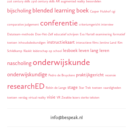
21st century skills
23rd century skills
AR
augmented reality
beoordelen
blended learning
boek
bijscholing
Casper Hulshof
cgi
conferentie
comparative judgement
criteriumgericht interview
Datateam-methode
Doe-Het-Zelf
educatief schrijven
Eva Hartell
examinering
formatief
instructiekaart
toetsen
inhoudsdeskundigen
interactieve films
Jentine Land
Kim
lesboek
leven lang leren
Schildkamp
Klaskit
leiderschap op school
onderwijskunde
nascholing
onderwijskundige
praktijkgericht
Pedro de Bruyckere
recensie
researchED
stage
Robin de Lange
Star Trek
toetsen
vaardigheden
visie
toetsen
verslag
virtual reality
VR
Zwakke lezers sterke teksten
info@bespeak.nl