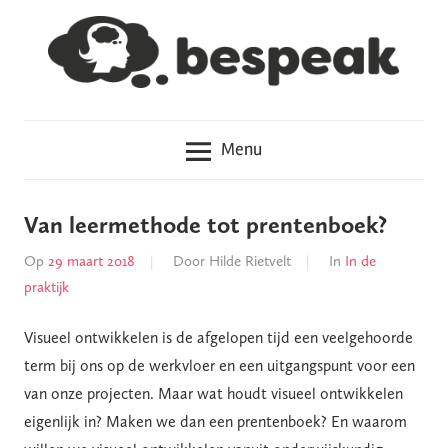
Meteen
naar
de
inhoud
Hoe
Bespeak
haal
Menu
je
het
in
Van leermethode tot prentenboek?
je
Op
29 maart 2018
Door
Hilde Rietvelt
In
In de
hoofd?
praktijk
Visueel ontwikkelen is de afgelopen tijd een veelgehoorde
term bij ons op de werkvloer en een uitgangspunt voor een
van onze projecten. Maar wat houdt visueel ontwikkelen
eigenlijk in? Maken we dan een prentenboek? En waarom