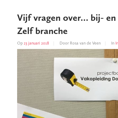
Vijf vragen over… bij- e
Zelf branche
Op
23 januari 2018
Door
Rosa van de Veen
In
I