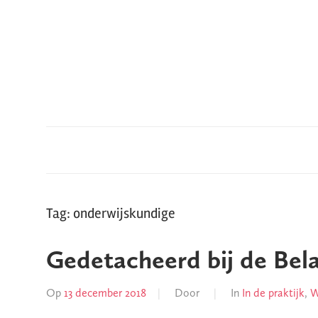
Meteen
naar
de
inhoud
Hoe
Bespeak
haal
je
het
in
je
Tag: onderwijskundige
hoofd?
Gedetacheerd bij de Bela
Op
13 december 2018
Door
In
In de praktijk
,
W