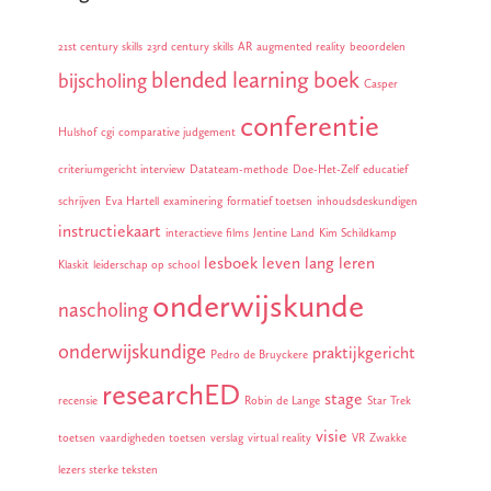
21st century skills
23rd century skills
AR
augmented reality
beoordelen
blended learning
boek
bijscholing
Casper
conferentie
Hulshof
cgi
comparative judgement
criteriumgericht interview
Datateam-methode
Doe-Het-Zelf
educatief
schrijven
Eva Hartell
examinering
formatief toetsen
inhoudsdeskundigen
instructiekaart
interactieve films
Jentine Land
Kim Schildkamp
lesboek
leven lang leren
Klaskit
leiderschap op school
onderwijskunde
nascholing
onderwijskundige
praktijkgericht
Pedro de Bruyckere
researchED
stage
recensie
Robin de Lange
Star Trek
visie
toetsen
vaardigheden toetsen
verslag
virtual reality
VR
Zwakke
lezers sterke teksten