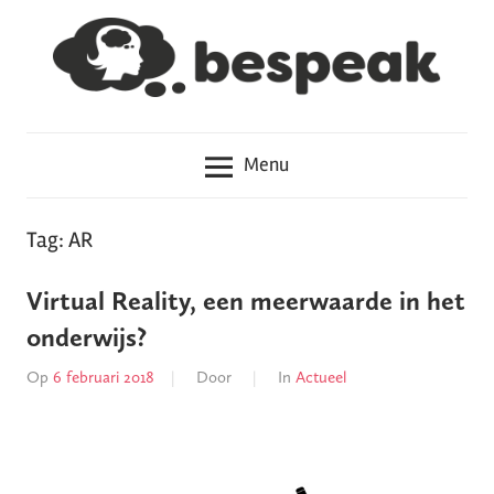
Meteen
naar
de
inhoud
Hoe
Bespeak
haal
Menu
je
het
in
Tag: AR
je
hoofd?
Virtual Reality, een meerwaarde in het
onderwijs?
Op
6 februari 2018
Door
In
Actueel