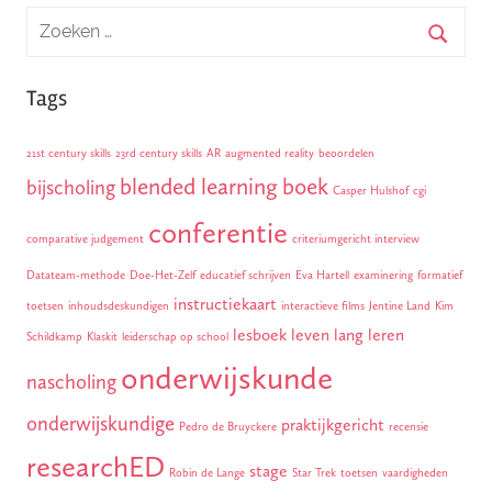
Tags
21st century skills
23rd century skills
AR
augmented reality
beoordelen
blended learning
boek
bijscholing
Casper Hulshof
cgi
conferentie
comparative judgement
criteriumgericht interview
Datateam-methode
Doe-Het-Zelf
educatief schrijven
Eva Hartell
examinering
formatief
instructiekaart
toetsen
inhoudsdeskundigen
interactieve films
Jentine Land
Kim
lesboek
leven lang leren
Schildkamp
Klaskit
leiderschap op school
onderwijskunde
nascholing
onderwijskundige
praktijkgericht
Pedro de Bruyckere
recensie
researchED
stage
Robin de Lange
Star Trek
toetsen
vaardigheden