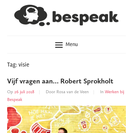
Meteen
naar
de
inhoud
Hoe
Bespeak
haal
Menu
je
het
in
Tag: visie
je
hoofd?
Vijf vragen aan… Robert Sprokholt
Op
26 juli 2018
Door
Rosa van de Veen
In
Werken bij
Bespeak