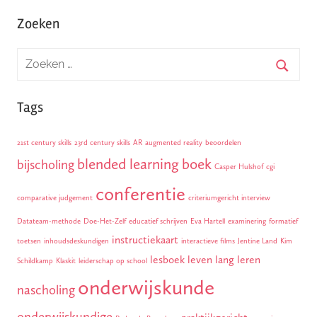
Zoeken
Tags
21st century skills
23rd century skills
AR
augmented reality
beoordelen
blended learning
boek
bijscholing
Casper Hulshof
cgi
conferentie
comparative judgement
criteriumgericht interview
Datateam-methode
Doe-Het-Zelf
educatief schrijven
Eva Hartell
examinering
formatief
instructiekaart
toetsen
inhoudsdeskundigen
interactieve films
Jentine Land
Kim
lesboek
leven lang leren
Schildkamp
Klaskit
leiderschap op school
onderwijskunde
nascholing
onderwijskundige