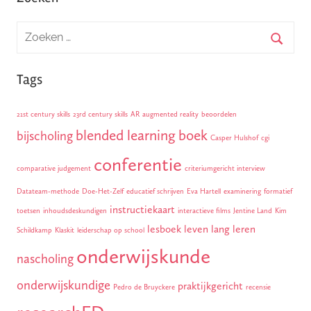
Tags
21st century skills
23rd century skills
AR
augmented reality
beoordelen
blended learning
boek
bijscholing
Casper Hulshof
cgi
conferentie
comparative judgement
criteriumgericht interview
Datateam-methode
Doe-Het-Zelf
educatief schrijven
Eva Hartell
examinering
formatief
instructiekaart
toetsen
inhoudsdeskundigen
interactieve films
Jentine Land
Kim
lesboek
leven lang leren
Schildkamp
Klaskit
leiderschap op school
onderwijskunde
nascholing
onderwijskundige
praktijkgericht
Pedro de Bruyckere
recensie