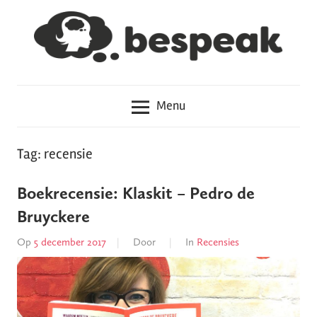
Meteen
naar
de
inhoud
Hoe
Bespeak
haal
Menu
je
het
in
Tag: recensie
je
hoofd?
Boekrecensie: Klaskit – Pedro de
Bruyckere
Op
5 december 2017
Door
In
Recensies