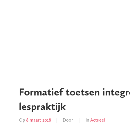
Meteen
naar
de
inhoud
Hoe
Bespeak
haal
je
het
in
je
Formatief toetsen integr
hoofd?
lespraktijk
Op
8 maart 2018
Door
In
Actueel