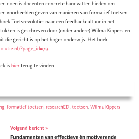
nen doen is docenten concrete handvatten bieden om
nnen voorbeelden geven van manieren van formatief toetsen
t boek Toetsrevolutie: naar een feedbackcultuur in het
stukken is geschreven door (onder andere) Wilma Kippers en
it die gericht is op het hoger onderwijs. Het boek
volutie.nl/?page_id=79
.
ck is
hier
terug te vinden.
ng
,
formatief toetsen
,
researchED
,
toetsen
,
Wilma Kippers
Volgend bericht
Fundamenten van effectieve én motiverende