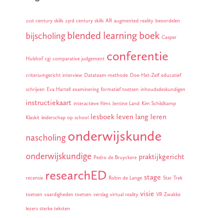
21st century skills
23rd century skills
AR
augmented reality
beoordelen
blended learning
boek
bijscholing
Casper
conferentie
Hulshof
cgi
comparative judgement
criteriumgericht interview
Datateam-methode
Doe-Het-Zelf
educatief
schrijven
Eva Hartell
examinering
formatief toetsen
inhoudsdeskundigen
instructiekaart
interactieve films
Jentine Land
Kim Schildkamp
lesboek
leven lang leren
Klaskit
leiderschap op school
onderwijskunde
nascholing
onderwijskundige
praktijkgericht
Pedro de Bruyckere
researchED
stage
recensie
Robin de Lange
Star Trek
visie
toetsen
vaardigheden toetsen
verslag
virtual reality
VR
Zwakke
lezers sterke teksten