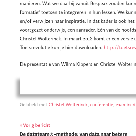
manieren. Wat we daarbij vanuit Bespeak zouden kun
formatief toetsen te integreren in hun lessen. We ku
en/of verwijzen naar inspiratie. In dat kader is ook he
voortgezet onderwijs, een aanrader. Eén van de hoofd
Christel Wolterinck. In maart 2018 komt er een versie u
Toetsrevolutie kun je hier downloaden:
http://toetsre
De presentatie van Wilma Kippers en Christel Wolterin
Gelabeld met
Christel Wolterinck
,
conferentie
,
examineri
Vorig bericht
Berichtnavigatie
De datateam®-methode: van data naar betere