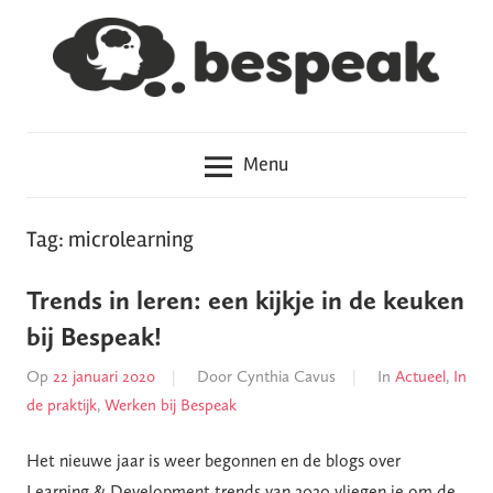
Meteen
naar
de
inhoud
Hoe
Bespeak
haal
Menu
je
het
in
Tag: microlearning
je
hoofd?
Trends in leren: een kijkje in de keuken
bij Bespeak!
Op
22 januari 2020
Door
Cynthia Cavus
In
Actueel
,
In
de praktijk
,
Werken bij Bespeak
Het nieuwe jaar is weer begonnen en de blogs over
Learning & Development trends van 2020 vliegen je om de