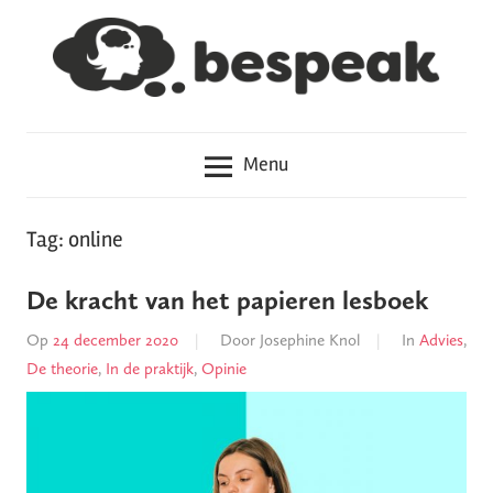
Meteen
naar
de
inhoud
Hoe
Bespeak
haal
Menu
je
het
in
Tag: online
je
hoofd?
De kracht van het papieren lesboek
Op
24 december 2020
Door
Josephine Knol
In
Advies
,
De theorie
,
In de praktijk
,
Opinie