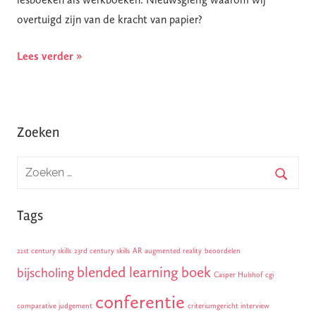
overtuigd zijn van de kracht van papier?
Lees verder »
Zoeken
Tags
21st century skills
23rd century skills
AR
augmented reality
beoordelen
blended learning
boek
bijscholing
Casper Hulshof
cgi
conferentie
comparative judgement
criteriumgericht interview