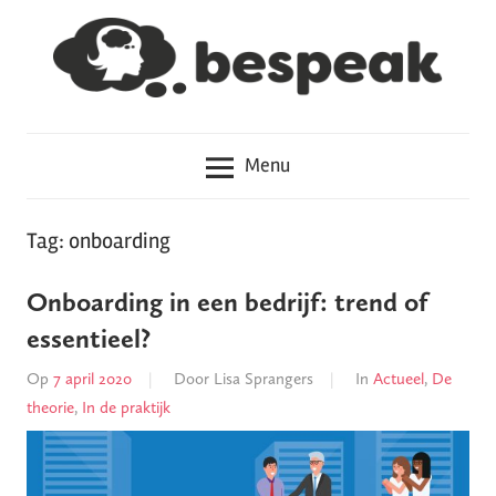
Meteen
naar
de
inhoud
Hoe
Bespeak
haal
Menu
je
het
in
Tag: onboarding
je
hoofd?
Onboarding in een bedrijf: trend of
essentieel?
Op
7 april 2020
Door
Lisa Sprangers
In
Actueel
,
De
theorie
,
In de praktijk