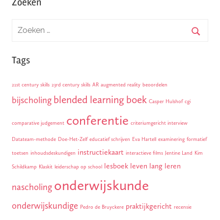
Zoeken
Tags
21st century skills
23rd century skills
AR
augmented reality
beoordelen
blended learning
boek
bijscholing
Casper Hulshof
cgi
conferentie
comparative judgement
criteriumgericht interview
Datateam-methode
Doe-Het-Zelf
educatief schrijven
Eva Hartell
examinering
formatief
instructiekaart
toetsen
inhoudsdeskundigen
interactieve films
Jentine Land
Kim
lesboek
leven lang leren
Schildkamp
Klaskit
leiderschap op school
onderwijskunde
nascholing
onderwijskundige
praktijkgericht
Pedro de Bruyckere
recensie